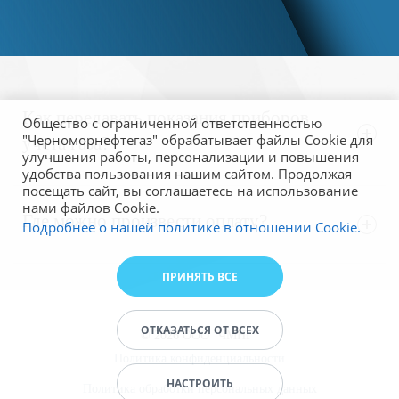
Как передавать показания приборов
Общество с ограниченной ответственностью
"Черноморнефтегаз" обрабатывает файлы Cookie для
учёта газа?
улучшения работы, персонализации и повышения
удобства пользования нашим сайтом. Продолжая
посещать сайт, вы соглашаетесь на использование
нами файлов Cookie.
Через онлайн-сервис
«Личный кабинет
Где можно произвести оплату?
Подробнее о нашей политике в отношении Cookie.
потребителя»
Через Телеграм-бот:
https://t.me/ksoblgazbot
ПРИНЯТЬ ВСЕ
Через онлайн-сервис
«Личный кабинет
По номеру телефона местного управления
потребителя»
газового хозяйства:
В отделениях
«‎Почта Херсона» (по номеру
ОТКАЗАТЬСЯ ОТ ВСЕХ
сообщением в Телеграм, звонок или СМС (в
© 2026 ООО "ЧМНГ"
лицевого счёта или с квитанцией на оплату)
;
формате: номер ЛС – показания).
Политика конфиденциальности
В отделениях ПАО «‎Промсвязьбанк» или с
НАСТРОИТЬ
Политика обработки персональных данных